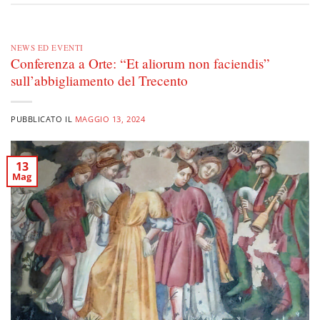
NEWS ED EVENTI
Conferenza a Orte: “Et aliorum non faciendis”
sull’abbigliamento del Trecento
PUBBLICATO IL
MAGGIO 13, 2024
13
Mag