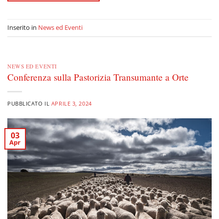
Inserito in
News ed Eventi
NEWS ED EVENTI
Conferenza sulla Pastorizia Transumante a Orte
PUBBLICATO IL
APRILE 3, 2024
03
Apr