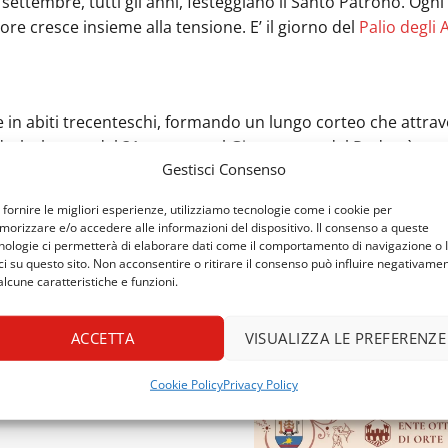
ettembre, tutti gli anni, festeggiano il Santo Patrono. Ogni 
vore cresce insieme alla tensione. E’ il giorno del
Palio degli 
in abiti trecenteschi, formando un lungo corteo che attraver
drale, la sera del 31 agosto e al Giuramento del Podestà.
Gestisci Consenso
 propria taverna, per proporre piatti della tradizione. Le var
 fornire le migliori esperienze, utilizziamo tecnologie come i cookie per
ttava Medievale
, amministrata da un consiglio dei priori, c
orizzare e/o accedere alle informazioni del dispositivo. Il consenso a queste
nologie ci permetterà di elaborare dati come il comportamento di navigazione o 
ci su questo sito. Non acconsentire o ritirare il consenso può influire negativame
alcune caratteristiche e funzioni.
ACCETTA
VISUALIZZA LE PREFERENZE
Cookie Policy
Privacy Policy