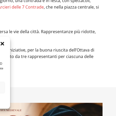
giorno, una contrada è in festa, con spettacoli,
Arcieri delle 7 Contrade
, che nella piazza centrale, si
sa le vie della città. Rappresentanze più ridotte,
ie iniziative, per la buona riuscita dell’Ottava di
omposto da tre rappresentanti per ciascuna delle
ID
nte