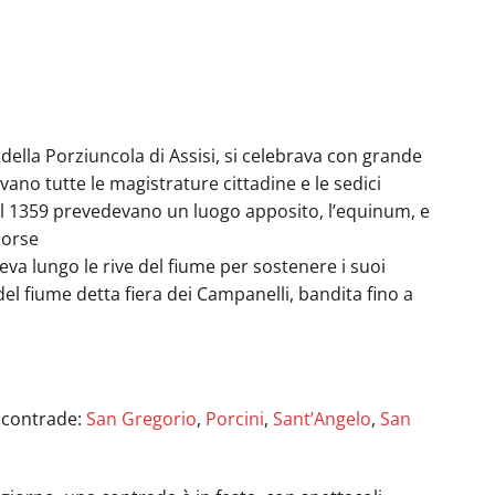
della Porziuncola di Assisi, si celebrava con grande
ano tutte le magistrature cittadine e le sedici
i del 1359 prevedevano un luogo apposito, l’equinum, e
corse
eva lungo le rive del fiume per sostenere i suoi
del fiume detta fiera dei Campanelli, bandita fino a
e contrade:
San Gregorio
,
Porcini
,
Sant’Angelo
,
San