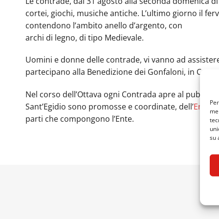
Le contrade, dal 31 agosto alla seconda domenica di s
cortei, giochi, musiche antiche. L’ultimo giorno il fer
contendono l’ambito anello d’argento, con
archi di legno, di tipo Medievale.
Uomini e donne delle contrade, vi vanno ad assistere 
partecipano alla Benedizione dei Gonfaloni, in Catte
Nel corso dell’Ottava ogni Contrada apre al pubblico la
Per
Sant’Egidio sono promosse e coordinate, dell’
Ente O
mem
parti che compongono l’Ente.
tec
uni
su 