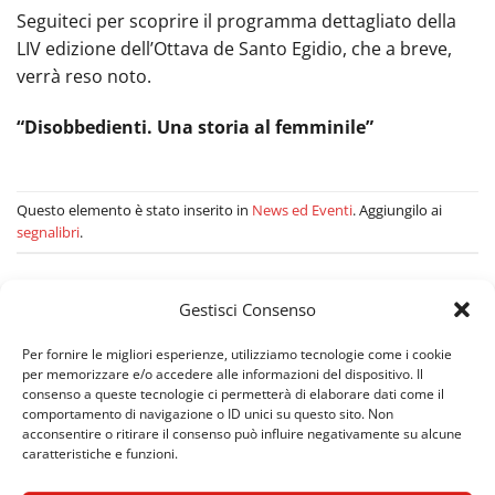
Seguiteci per scoprire il programma dettagliato della
LIV edizione dell’Ottava de Santo Egidio, che a breve,
verrà reso noto.
“Disobbedienti. Una storia al femminile”
Questo elemento è stato inserito in
News ed Eventi
. Aggiungilo ai
segnalibri
.
Gestisci Consenso
ULTIME NEWS / EVENTI
Per fornire le migliori esperienze, utilizziamo tecnologie come i cookie
per memorizzare e/o accedere alle informazioni del dispositivo. Il
consenso a queste tecnologie ci permetterà di elaborare dati come il
La Prof. Anna Maria Candeloro presenta il libro della
comportamento di navigazione o ID unici su questo sito. Non
Prof. NADIA PROIETTI
acconsentire o ritirare il consenso può influire negativamente su alcune
caratteristiche e funzioni.
Musiche e strumenti del Rinascimento e del Barocco a